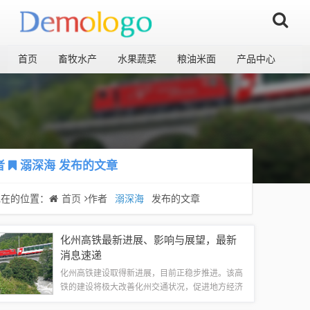
首页
畜牧水产
水果蔬菜
粮油米面
产品中心
者
溺深海
发布的文章
现在的位置：
首页
作者
溺深海
发布的文章
化州高铁最新进展、影响与展望，最新
消息速递
化州高铁建设取得新进展，目前正稳步推进。该高
铁的建设将极大改善化州交通状况，促进地方经济
发展。其进展包括线路规划、站点设置、施工进展