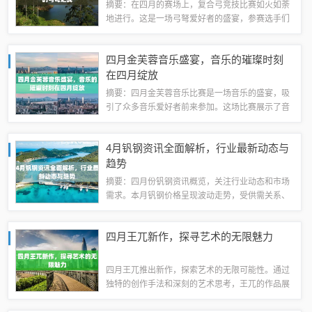
摘要：在四月的赛场上，复合弓竞技比赛如火如荼
地进行。这是一场弓弩爱好者的盛宴，参赛选手们
展示了自己精湛的技艺和独特的竞技风采。比赛精
彩纷呈，吸引了众多观众的关注和热情参与。比赛
四月金芙蓉音乐盛宴，音乐的璀璨时刻
背景复合弓作为一种集传统与现代技术于一体...
在四月绽放
摘要：四月金芙蓉音乐比赛是一场音乐的盛宴，吸
引了众多音乐爱好者前来参加。这场比赛展示了音
乐艺术的魅力，参赛选手们通过演奏各种音乐作
品，展现出精湛的技艺和独特的音乐风格。这场比
4月钒钢资讯全面解析，行业最新动态与
赛为音乐爱好者提供了一个展示才华的平台，也...
趋势
摘要：四月份钒钢资讯概览，关注行业动态和市场
需求。本月钒钢价格呈现波动走势，受供需关系、
政策调整及国际市场价格影响。钒钢生产、加工及
应用领域技术进展备受关注，包括新工艺、新材料
四月王兀新作，探寻艺术的无限魅力
的应用等。行业内的企业动态、市场分析及预...
四月王兀推出新作，探索艺术的无限可能性。通过
独特的创作手法和深刻的艺术思考，王兀的作品展
现了艺术的多样性和创新性。这次新作更是将艺术