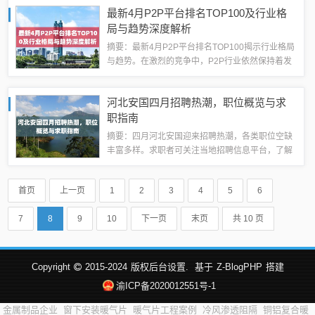
推向了新的高度，展现出令人惊叹的艺术魅力。作
最新4月P2P平台排名TOP100及行业格
品充满了创意和灵感，引领观众进入了一个充...
局与趋势深度解析
摘要：最新4月P2P平台排名TOP100揭示行业格局
与趋势。在激烈的竞争中，P2P行业依然保持着发
展活力。本文分析了P2P行业的最新排名，探讨了
行业的趋势和未来发展方向。随着监管政策的加强
河北安国四月招聘热潮，职位概览与求
和技术进步，P2P平台将不断...
职指南
摘要：四月河北安国迎来招聘热潮，各类职位空缺
丰富多样。求职者可关注当地招聘信息平台，了解
最新岗位需求。本文提供职位概览及求职指南，帮
助求职者快速了解市场趋势，顺利找到心仪工作。
首页
上一页
1
2
3
4
5
6
在河北安国，四月成为招聘求职的热门时段，...
7
8
9
10
下一页
末页
共 10 页
Copyright
2015-2024
版权后台设置.
基于
Z-BlogPHP
搭建
渝ICP备2020012551号-1
金属制品企业
窗下安装暖气片
暖气片工程案例
冷风渗透阻隔
铜铝复合暖