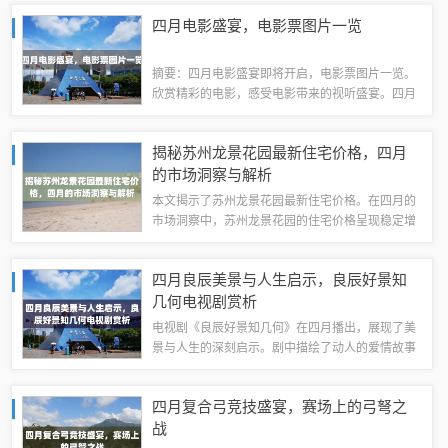
可以感受到电影中父子之间深厚的情感纽带，以及
四月电影盛宴，电影票图片一览
在这段吻戏中所传递出的深深的爱和关怀。这...
摘要：四月电影盛宴即将开启，电影票图片一览。
欣赏精彩的电影，感受电影带来的视听盛宴。四月
是电影迷们的狂欢时刻，不容错过。以下是相关电
影票图片，带你领略四月电影的魅力。四月电影市
揭秘苏州龙景花园最新住宅价格，四月
场概述四月的电影市场可谓是一场盛大的视觉...
的市场洞察与解析
本文揭示了苏州龙景花园最新住宅价格。在四月的
市场洞察中，苏州龙景花园的住宅价格呈现稳定增
长的态势。作为热门住宅区，龙景花园以其优美的
环境、便利的交通和完善的配套设施吸引了众多购
四月良辰美景与人生启示，良辰好景知
房者。最新的市场数据显示，该区域的房价呈...
几何电视剧赏析
电视剧《良辰好景知几何》在四月播出，展现了美
景与人生的深刻启示。剧中描绘了动人的爱情故事
和人生哲理，通过优美的画面和精彩的剧情，让观
众感受到生活的美好和人生的意义。该剧中的美景
四月复合弓竞技盛宴，赛场上的弓弩之
与人物情感相互呼应，传递出积极向上的价值...
战