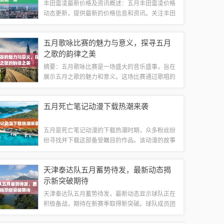
丰田雷凌最新价格及资讯概述：五月丰田雷凌价格
动态更新，提供最新的价格信息和资讯。关注丰田
雷凌的消费者可以了解最新价格趋势，以便做出更
明智的购车决策。随着汽车市场的繁荣与发展，丰
五月歌咏比赛的魅力与意义，探寻五月
田雷凌凭借其卓越的性能和时尚的设计赢得了...
之歌的韵律之美
摘要：五月歌咏比赛是一场盛大的音乐盛事，旨在
展示五月之歌的魅力和意义。这场比赛通过歌唱的
方式，展现出参赛选手的音乐才华和艺术魅力，同
时也传递出五月所代表的美好寓意。歌咏比赛的举
五月死亡笔记动漫下载热潮来袭
办不仅促进了音乐文化的发展，也让人们在比...
五月是死亡笔记动漫的下载热潮时期，众多粉丝纷
纷寻找并下载这部备受瞩目的作品。该动漫的故事
情节紧张刺激，吸引了大量观众的关注。许多网站
也提供了该动漫的下载链接，让粉丝们能够方便地
天津泰达队五月蓄势待发，最新动态揭
欣赏到这部经典之作。《死亡笔记》的魅力《...
示新突破期待
天津泰达队五月蓄势待发，最新动态显示球队正在
积极备战，期待在新赛季取得新突破。球队成员团
结协作，备战氛围浓厚，展现出强烈的竞技精神。