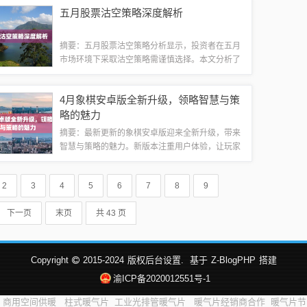
的胜利不仅是个人的荣耀，更是中国网球的骄傲。
五月股票沽空策略深度解析
让我们共同回味这场精彩纷呈的比赛，感受李...
摘要：五月股票沽空策略分析显示，投资者在五月
市场环境下采取沽空策略需谨慎选择。本文分析了
沽空策略的基本原理及其在五月市场环境中的应
用，探讨了投资者如何根据市场趋势、个股情况等
4月象棋安卓版全新升级，领略智慧与策
因素制定合适的沽空策略。本文提醒投资者注意...
略的魅力
摘要：最新更新的象棋安卓版迎来全新升级，带来
智慧与策略的魅力。新版本注重用户体验，让玩家
领略到象棋的精髓。通过此次更新，玩家可以在移
动设备上享受象棋的乐趣，展现自己的智慧和策
2
3
4
5
6
7
8
9
略。更新概述：本次4月象棋安卓版更新，主要...
下一页
末页
共 43 页
Copyright
2015-2024
版权后台设置.
基于
Z-BlogPHP
搭建
渝ICP备2020012551号-1
商用空间供暖
柱式暖气片
工业光排管暖气片
暖气片经销商合作
暖气片节