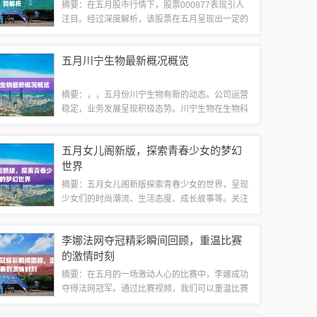
摘要：在五月股市行情下，股票000877表现引人
注目。经过深度解析，该股票在五月呈现出一定的
波动性和市场关注度。投资者需密切关注其基本
面、市场走势及行业趋势，以做出明智的投资决
五月川宁生物最新概况概览
策。具体表现还需结合更多数据和市场信息进...
摘要：，，五月份川宁生物有新的动态。公司运营
稳定，业务发展呈现积极态势。川宁生物在生物科
技领域取得新的突破，研发出新的产品，增强了公
司的竞争力。市场反响热烈，业绩预期乐观。五月
五月女儿阁新版，探索青春少女的梦幻
版的川宁生物最新情况概览展示了公司在行业...
世界
摘要：五月女儿阁新版探索青春少女的世界，呈现
少女们的时尚潮流、生活态度、成长故事等。关注
青春期女孩的内心世界，展现她们的梦想、情感、
成长烦恼等，为青春少女们提供一个展示自我、交
李娜法网夺冠精彩瞬间回顾，重温比赛
流分享的平台。青春少女的成长故事青春，是...
的激情时刻
摘要：在五月的一场激动人心的比赛中，李娜成功
夺得法网冠军。通过比赛视频，我们可以重温比赛
的激情时刻，见证李娜在赛场上的坚韧与拼搏。她