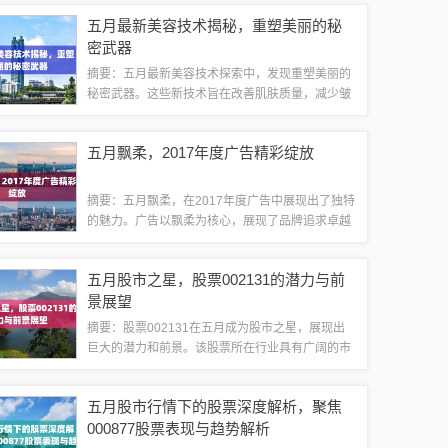
关注燃香资讯，掌握行业动态，了解市场趋势，是
五月最新美容技术揭秘，重塑美丽的秘
每一位燃香爱好者的必备之选。行业趋势1、...
密武器
摘要：五月最新美容技术探索中，发现重塑美丽的
秘密武器。这些新技术旨在改善肌肤质量，减少皱
纹和瑕疵，带来更加明亮和年轻的外观。通过使用
最新的美容产品和技术，人们可以更好地保养皮
五月飘柔，2017年度广告精彩绽放
肤，恢复自信并展现自己的最佳状态。这些新技...
摘要：五月飘柔，在2017年度广告中展现出了独特
的魅力。广告以飘柔为核心，展现了品牌追求卓越
品质的承诺。通过精彩的视觉表现和吸引人的故事
情节，广告成功吸引了消费者的目光，并传递了品
五月股市之星，股票002131的潜力与前
牌的核心价值。这段广告不仅展现了产品...
景展望
摘要：股票002131在五月成为股市之星，展现出
巨大的潜力和前景。该股票所在行业具有广阔的市
场空间和良好的发展趋势。公司基本面稳健，具备
强大的竞争优势和良好的盈利能力。随着行业的高
五月股市行情下的股票深度解析，聚焦
速增长和公司战略的持续实施，股票00...
000877股票表现与趋势解析