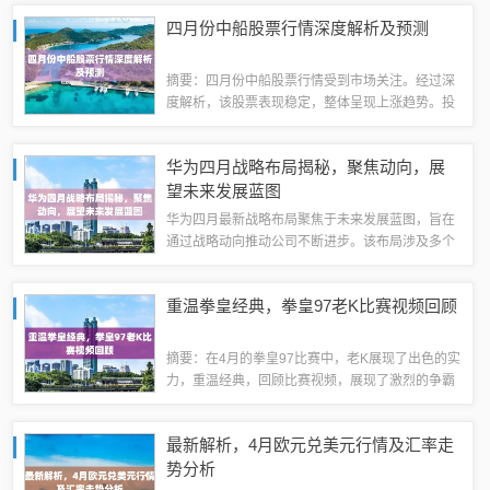
的机遇和挑战。安邦保险的上市将为公司的未来发
四月份中船股票行情深度解析及预测
展注入新的动力，同时也将吸引更多投资者的...
摘要：四月份中船股票行情受到市场关注。经过深
度解析，该股票表现稳定，整体呈现上涨趋势。投
资者需关注宏观经济、行业发展趋势及公司业绩表
现等因素，以做出明智的投资决策。建议投资者关
华为四月战略布局揭秘，聚焦动向，展
注行业动态，谨慎投资，合理配置资产。优化...
望未来发展蓝图
华为四月最新战略布局聚焦于未来发展蓝图，旨在
通过战略动向推动公司不断进步。该布局涉及多个
领域，旨在加强公司在行业中的领导地位。华为将
继续努力创新，不断适应市场变化，以实现持续发
重温拳皇经典，拳皇97老K比赛视频回顾
展和长期成功。这一战略布局展现了华为对未...
摘要：在4月的拳皇97比赛中，老K展现了出色的实
力，重温经典，回顾比赛视频，展现了激烈的争霸
场面。老K以其精湛的技巧和独特的战术风格赢得
了众多粉丝的喜爱和支持。这场比赛不仅是一次竞
最新解析，4月欧元兑美元行情及汇率走
技的较量，更是对经典游戏的致敬和回忆...
势分析