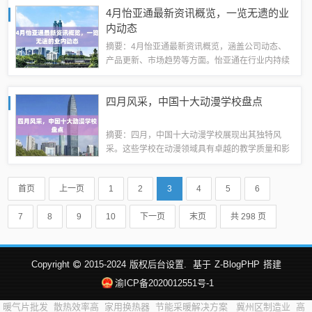
连接步骤、操作技巧及注意事项。跟随指南，轻松
4月怡亚通最新资讯概览，一览无遗的业
掌握手机控制电视的技能，为您的智能家居生...
内动态
摘要：4月怡亚通最新资讯概览，涵盖公司动态、
产品更新、市场趋势等方面。怡亚通在行业内持续
发挥领导地位，推出创新产品和服务，满足客户需
求。公司关注市场动态，积极应对市场变化，实现
四月风采，中国十大动漫学校盘点
可持续发展。4月怡亚通的最新资讯体现了公...
摘要：四月，中国十大动漫学校展现出其独特风
采。这些学校在动漫领域具有卓越的教学质量和影
响力，为学生提供了丰富的学习资源和机会。这些
学校的动漫专业涵盖了从基础技能到高级创作的各
首页
上一页
1
2
3
4
5
6
个方面，培养了大量的动漫人才，为中国动漫产...
7
8
9
10
下一页
末页
共 298 页
Copyright
2015-2024
版权后台设置.
基于
Z-BlogPHP
搭建
渝ICP备2020012551号-1
暖气片批发
散热效率高
家用换热器
节能采暖解决方案
冀州区制造业
高