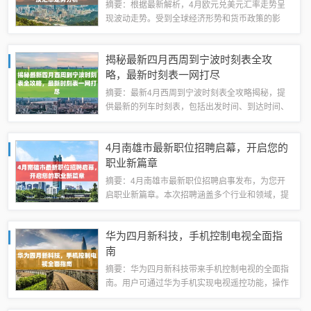
摘要：根据最新解析，4月欧元兑美元汇率走势呈
现波动走势。受到全球经济形势和货币政策的影
响，欧元汇率在月份内出现上涨和下跌的交替情
况。投资者需密切关注全球经济数据、政治事件以
揭秘最新四月西周到宁波时刻表全攻
及主要国家的货币政策变化，以做出正确的投资
略，最新时刻表一网打尽
决...
摘要：最新4月西周到宁波时刻表全攻略揭秘，提
供最新的列车时刻表，包括出发时间、到达时间、
车程等信息。帮助旅客轻松安排行程，顺利出行。
通过此攻略，您可以快速了解西周到宁波的列车班
4月南雄市最新职位招聘启幕，开启您的
次，方便您的旅行计划。西周至宁波交通概述...
职业新篇章
摘要：4月南雄市最新职位招聘启事发布，为您开
启职业新篇章。本次招聘涵盖多个行业和领域，提
供丰富多样的工作岗位，为您的求职之路提供更多
选择。欢迎广大求职者关注并积极参与，把握机
华为四月新科技，手机控制电视全面指
会，找到适合自己的职位，开启崭新的职业生涯...
南
摘要：华为四月新科技带来手机控制电视的全面指
南。用户可通过华为手机实现电视遥控功能，操作
简便。本文介绍如何使用华为手机控制电视，包括