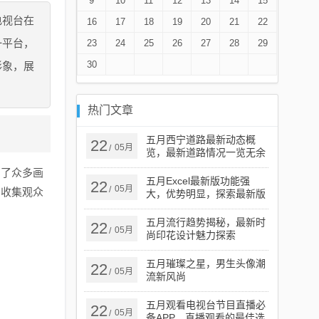
9
10
11
12
13
14
15
电视台在
16
17
18
19
20
21
22
一平台，
23
24
25
26
27
28
29
30
形象，展
热门文章
五月西宁道路最新动态概
22
05月
/
览，最新道路情况一览无余
出了众多画
五月Excel最新版功能强
22
05月
/
，收集观众
大，优势明显，探索最新版
的强大功能与优势
五月流行趋势揭秘，最新时
22
05月
/
尚印花设计魅力探索
五月璀璨之星，男生头像潮
22
05月
/
流新风尚
五月观看电视台节目直播必
22
05月
/
备APP，直播观看的最佳选