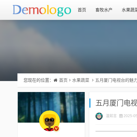
首页
畜牧水产
水果蔬
您现在的位置：
首页
水果蔬菜
五月厦门电视台的魅
五月厦门电
温如言
2025-05