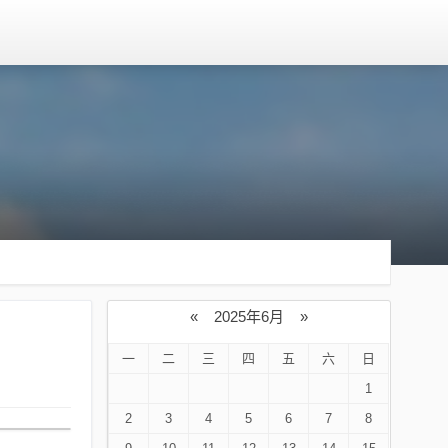
«
2025年6月
»
一
二
三
四
五
六
日
1
2
3
4
5
6
7
8