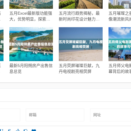
态
五月Excel最新版功能强
五月流行趋势揭秘，最
五月璀璨之
一
大，优势明显，探索最
新时尚印花设计魅力探
像潮流新风
新版的强大功能与优势
索
直
最新5月阳朔房产出售信
五月荧屏璀璨巨献，九
五月师父电
看
息总览
丹电视剧亮相荧屏
幕背后的故
旅