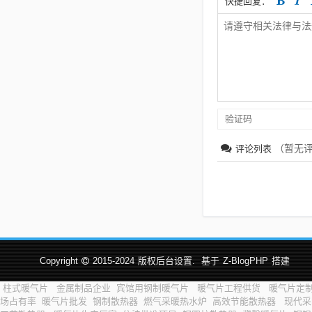
快捷回复：
（暂无
评论列表
Copyright
2015-2024
版权后台设置.
基于
Z-BlogPHP
搭建
柱式暖气片
金属制品企业
宾馆用钢制暖气片
暖气片工程供货
暖气片定
场占有率
暖气片批发
钢制散热器
燃气采暖热水炉
高效节能散热器
现代采