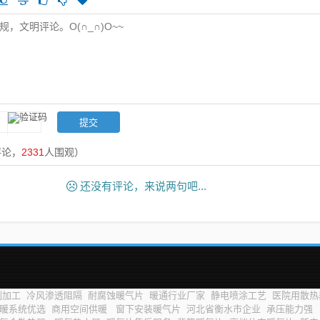
评论，
2331
人围观）
还没有评论，来说两句吧...
制加工
冷风渗透阻隔
耐腐蚀暖气片
暖通行业厂家
静电喷涂工艺
医院用散
暖系统优选
商用空间供暖
窗下安装暖气片
河北省衡水市企业
承压能力强