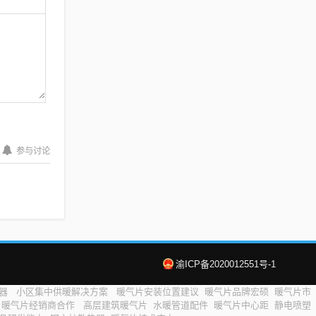
参与讨论
渝ICP备2020012551号-1
热器
小区集中供暖解决方案
暖气片安装位置建议
暖气片品牌宏硕
暖气片市
暖气片经销商合作
高层建筑暖气片
水暖管道配件
暖气片中心距
静电喷塑