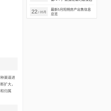
择
最新5月阳朔房产出售信息
22
05月
/
总览
多种渠道进
不断扩大，
感和归属