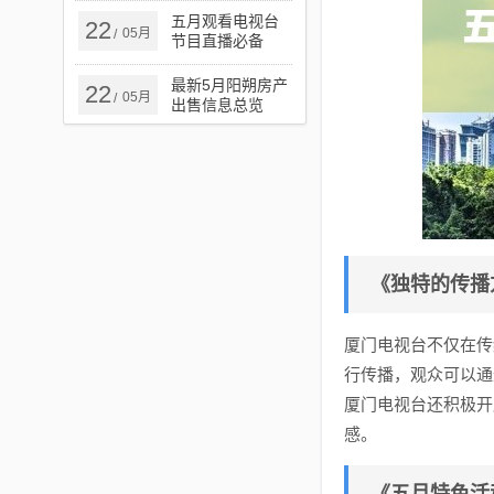
五月观看电视台
22
05月
/
节目直播必备
APP，直播观看
的最佳选择
最新5月阳朔房产
22
05月
/
出售信息总览
《独特的传播
厦门电视台不仅在传
行传播，观众可以通
厦门电视台还积极开
感。