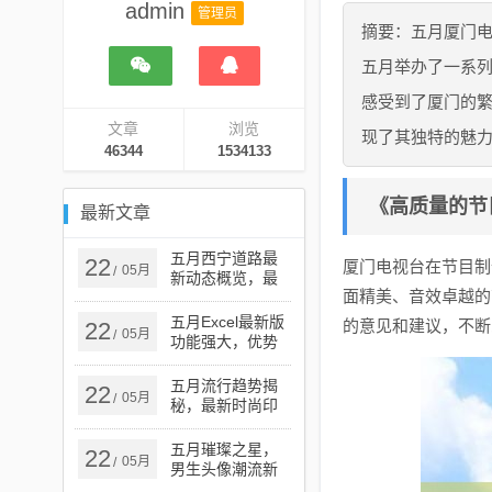
admin
管理员
摘要：五月厦门
五月举办了一系
感受到了厦门的
文章
浏览
现了其独特的魅
46344
1534133
《高质量的节
最新文章
五月西宁道路最
22
厦门电视台在节目制
05月
/
新动态概览，最
面精美、音效卓越的
新道路情况一览
无余
五月Excel最新版
的意见和建议，不断
22
05月
/
功能强大，优势
明显，探索最新
版的强大功能与
五月流行趋势揭
22
05月
/
优势
秘，最新时尚印
花设计魅力探索
五月璀璨之星，
22
05月
/
男生头像潮流新
风尚