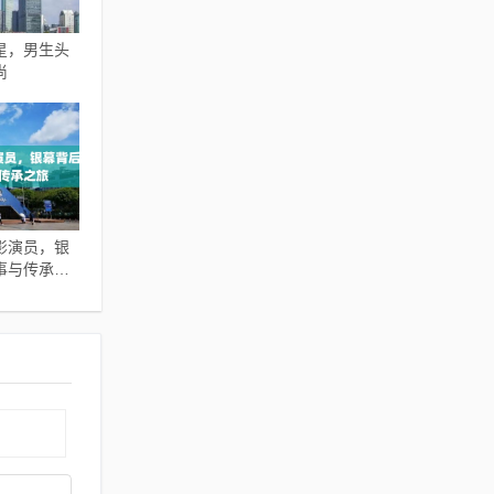
星，男生头
尚
影演员，银
事与传承之