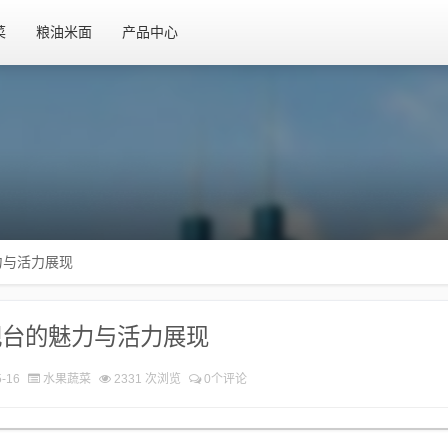
菜
粮油米面
产品中心
力与活力展现
视台的魅力与活力展现
-16
水果蔬菜
2331 次浏览
0个评论