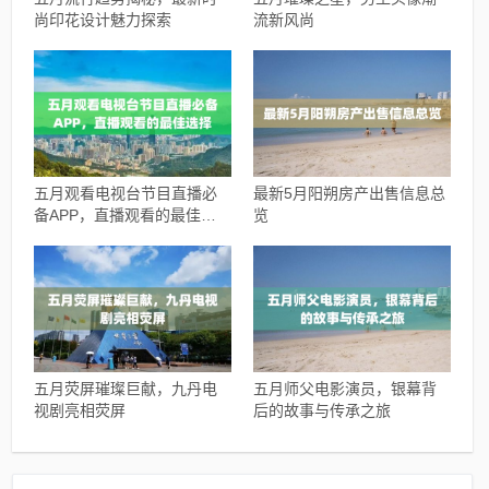
尚印花设计魅力探索
流新风尚
五月观看电视台节目直播必
最新5月阳朔房产出售信息总
备APP，直播观看的最佳选
览
择
五月荧屏璀璨巨献，九丹电
五月师父电影演员，银幕背
视剧亮相荧屏
后的故事与传承之旅